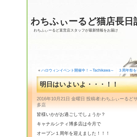
わちふぃーるど猫店長日
わちふぃーるど直営店スタッフが最新情報をお届け
«
ハロウィンイベント開催中！～Tachikawa～
３周年祭を
明日はいよいよ・・・！！
2016年10月21日 金曜日 投稿者:わちふぃーる
多店
皆様いかがお過ごしでしょうか？
キャナルシティ博多店は今月で
オープン１周年を迎えました！！！