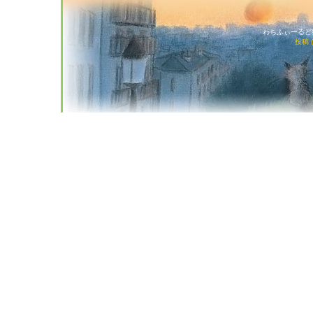
わちふぃーるど猫店
投稿 (