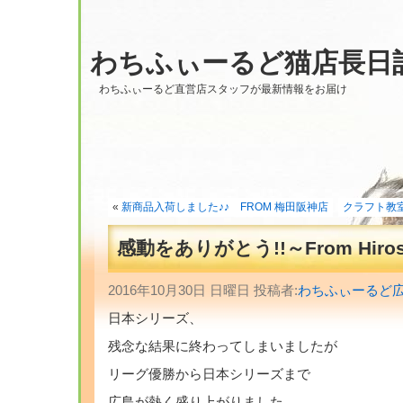
わちふぃーるど猫店長日
わちふぃーるど直営店スタッフが最新情報をお届け
«
新商品入荷しました♪♪ FROM 梅田阪神店
クラフト教室
感動をありがとう!!～From Hiros
2016年10月30日 日曜日 投稿者:
わちふぃーるど
日本シリーズ、
残念な結果に終わってしまいましたが
リーグ優勝から日本シリーズまで
広島が熱く盛り上がりました。