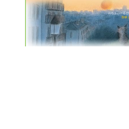
わちふぃーるど猫店
投稿 (