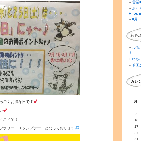
営業時
ありが
Hirosh
8月 
わち
わち
ト
わち
革工
カレ
っごくお得な日です
月
い
3
うことで！！
10
17
プラリー スタンプデー となっております
24
31