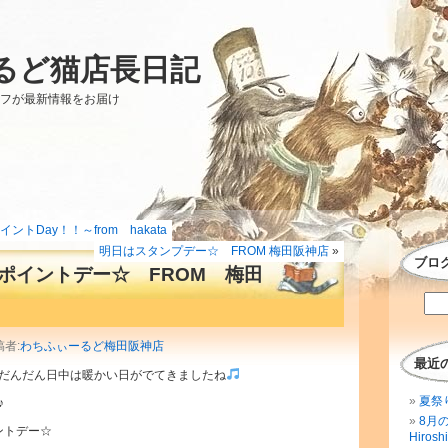
るど猫店長日記
ッフが最新情報をお届け
トDay！！～from hakata
明日はスタンプデー☆ FROM 梅田阪神店
»
ブロ
ポイントデー☆ FROM 梅田
稿者:
わちふぃーるど梅田阪神店
最近
だんだん日中は暖かい日がでてきましたね
夏祭
♪
8月
イントデー☆
Hirosh