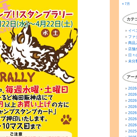
« 7月
カテ
イベ
ファ
商品
店舗
日々
未分
アー
202
202
202
202
202
202
202
202