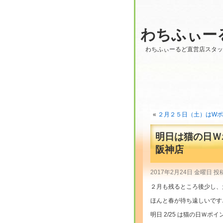
わちふぃー
わちふぃーるど直営店スタ
«
２月２５日（土）はWポイン
明日は猫の日Ｗ
阪神店
2017年2月24日 金曜日 投
２月も残るところ後少し、
ほんと春が待ち遠しいです
明日 2/25 は猫の日Ｗポ