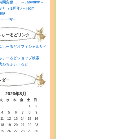
間変更… ～Labyrinth～
とう!1周年♪～From
ima
～Laby～
ふぃーるどリンク
ふぃーるどオフィシャルサイ
ふぃーるどショップ検索
房わちふぃーるど
ンダー
2026年8月
火
水
木
金
土
日
1
2
4
5
6
7
8
9
11
12
13
14
15
16
18
19
20
21
22
23
25
26
27
28
29
30