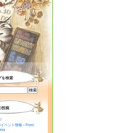
グを検索
の投稿
り
のイベント情報～From
ima