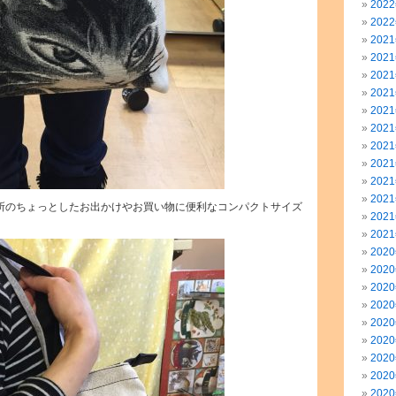
202
202
202
202
202
202
202
202
202
202
202
202
所のちょっとしたお出かけやお買い物に便利なコンパクトサイズ
202
202
202
202
202
202
202
202
202
202
202