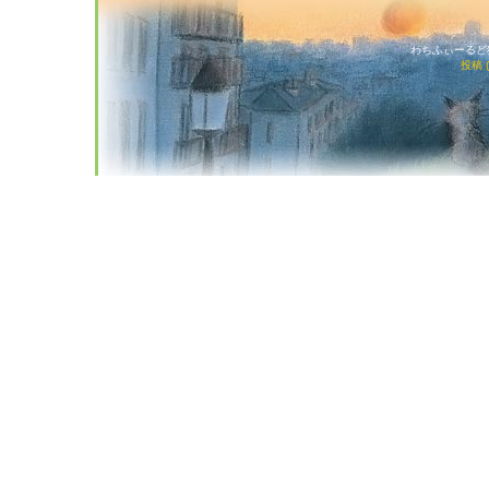
わちふぃーるど猫店
投稿 (