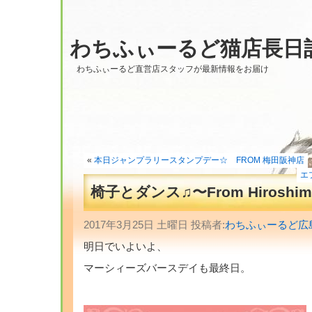
わちふぃーるど猫店長日
わちふぃーるど直営店スタッフが最新情報をお届け
«
本日ジャンプラリースタンプデー☆ FROM 梅田阪神店
エ
椅子とダンス♫〜From Hiroshim
2017年3月25日 土曜日 投稿者:
わちふぃーるど広
明日でいよいよ、
マーシィーズバースデイも最終日。