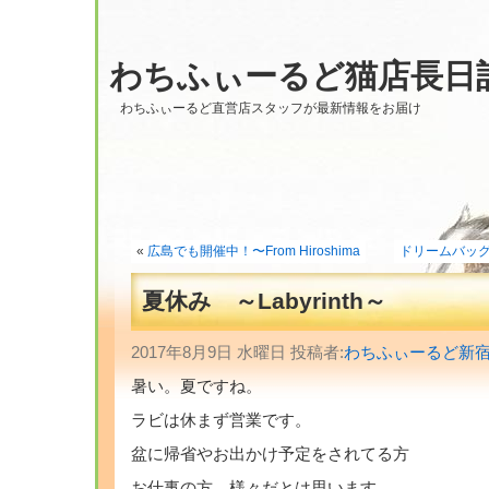
わちふぃーるど猫店長日
わちふぃーるど直営店スタッフが最新情報をお届け
«
広島でも開催中！〜From Hiroshima
ドリームバッグ販
夏休み ～Labyrinth～
2017年8月9日 水曜日 投稿者:
わちふぃーるど新
暑い。夏ですね。
ラビは休まず営業です。
盆に帰省やお出かけ予定をされてる方
お仕事の方、様々だとは思います。