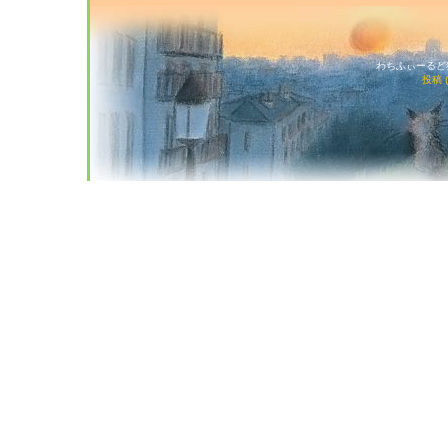
わちふぃーるど猫店
投稿 (