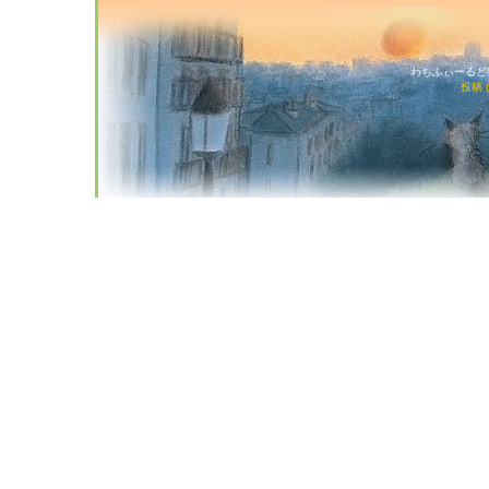
わちふぃーるど猫店
投稿 (