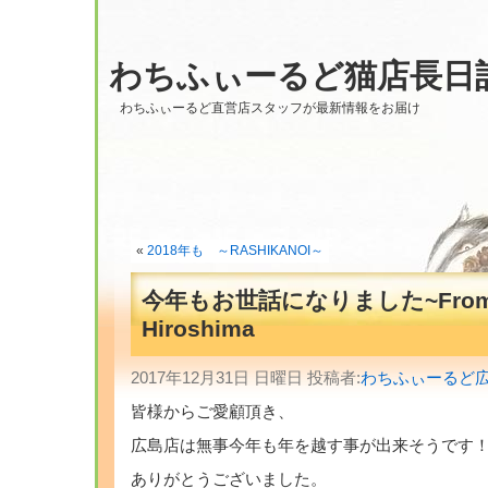
わちふぃーるど猫店長日
わちふぃーるど直営店スタッフが最新情報をお届け
«
2018年も ～RASHIKANOI～
今年もお世話になりました~Fro
Hiroshima
2017年12月31日 日曜日 投稿者:
わちふぃーるど
皆様からご愛顧頂き、
広島店は無事今年も年を越す事が出来そうです
ありがとうございました。