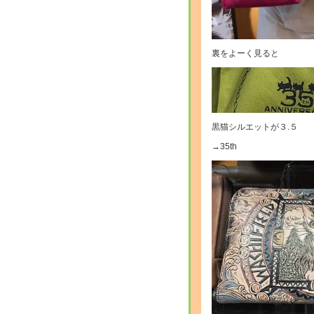
裏をよーく見ると
黒猫シルエットが３.５
→35th