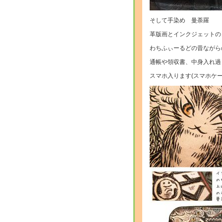
そして手染め 曼荼羅
革版画とインクジェットの
わちふぃーるどの昔ながら
通帳や領収書、中身入れ過
スマホ入ります(スマホケ