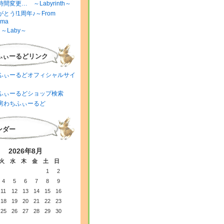
間変更… ～Labyrinth～
とう!1周年♪～From
ima
～Laby～
ふぃーるどリンク
ふぃーるどオフィシャルサイ
ふぃーるどショップ検索
房わちふぃーるど
ンダー
2026年8月
火
水
木
金
土
日
1
2
4
5
6
7
8
9
11
12
13
14
15
16
18
19
20
21
22
23
25
26
27
28
29
30