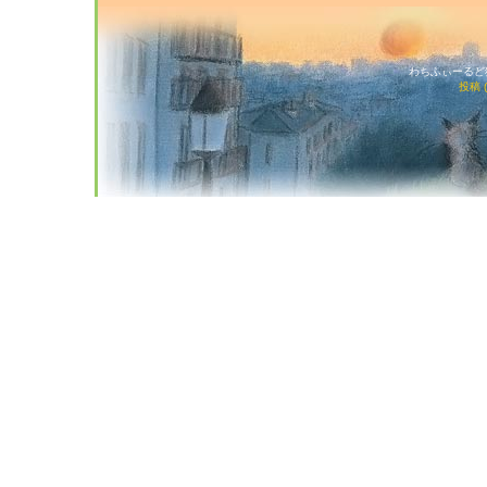
わちふぃーるど猫店
投稿 (