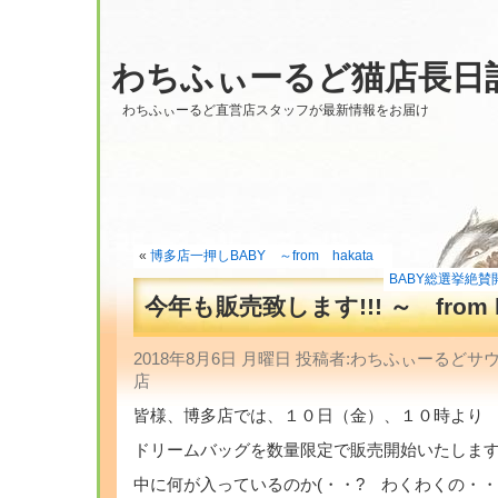
わちふぃーるど猫店長日
わちふぃーるど直営店スタッフが最新情報をお届け
«
博多店一押しBABY ～from hakata
BABY総選挙絶賛
今年も販売致します!!! ～ from h
2018年8月6日 月曜日 投稿者:わちふぃーるど
店
皆様、博多店では、１０日（金）、１０時より
ドリームバッグを数量限定で販売開始いたします
中に何が入っているのか(・・? わくわくの・・