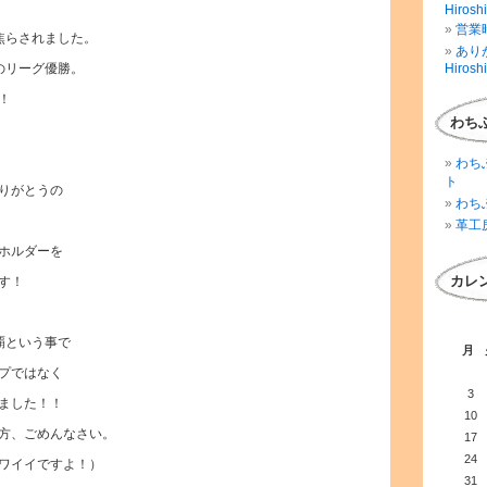
Hirosh
営業時
焦らされました。
ありが
のリーグ優勝。
Hirosh
！
わち
わち
ト
りがとうの
わち
革工
ホルダーを
カレ
す！
覇という事で
月
プではなく
3
ました！！
10
方、ごめんなさい。
17
24
ワイイですよ！）
31