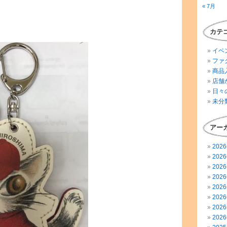
« 7月
カテ
イベ
ファ
商品
店舗
日々
未分
アー
202
202
202
202
202
202
202
202