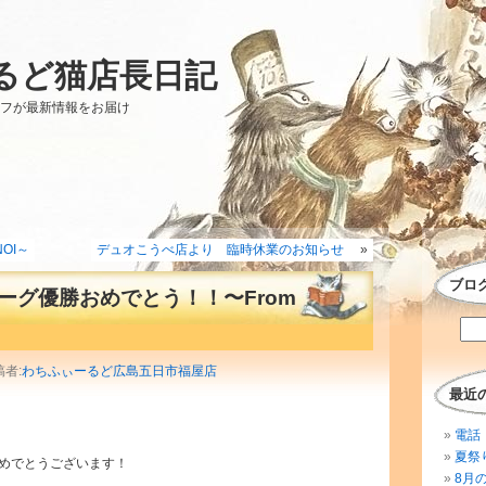
るど猫店長日記
ッフが最新情報をお届け
OI～
デュオこうべ店より 臨時休業のお知らせ
»
ブロ
ーグ優勝おめでとう！！〜From
稿者:
わちふぃーるど広島五日市福屋店
最近
電話 
夏祭
めでとうございます！
8月