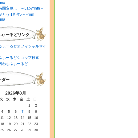
ima
間変更… ～Labyrinth～
とう!1周年♪～From
ima
ふぃーるどリンク
ふぃーるどオフィシャルサイ
ふぃーるどショップ検索
房わちふぃーるど
ンダー
2026年8月
火
水
木
金
土
日
1
2
4
5
6
7
8
9
11
12
13
14
15
16
18
19
20
21
22
23
25
26
27
28
29
30