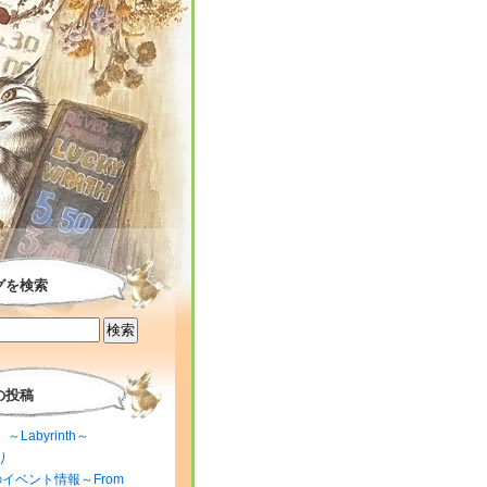
グを検索
の投稿
～Labyrinth～
り
のイベント情報～From