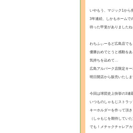
いやもう、マジック1から
3年連続、しかもホームで
待った甲斐がありましたね
わちふぃーるど広島店でも
優勝おめでとうと感動をあ
気持ちを込めて…
広島アルパーク店限定キー
明日開店から販売いたしま
今回は球団史上快挙の3連
いつものしゃもじストラッ
キーホルダーを作って頂き
（しゃもじを期待していた
でも！メチャクチャレアカ