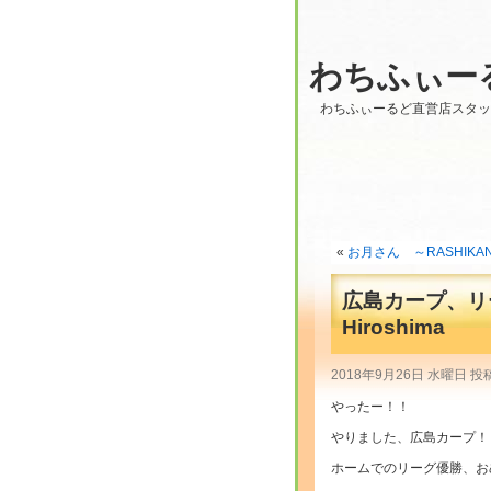
わちふぃー
わちふぃーるど直営店スタ
«
お月さん ～RASHIKAN
広島カープ、リ
Hiroshima
2018年9月26日 水曜日 投
やったー！！
やりました、広島カープ！
ホームでのリーグ優勝、お