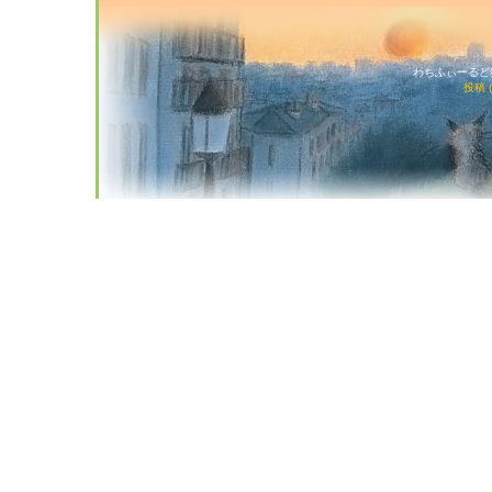
わちふぃーるど猫店
投稿 (