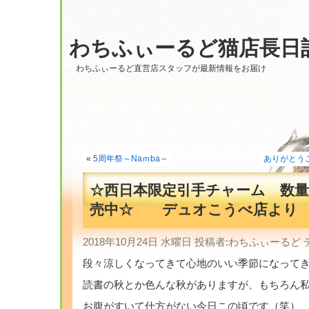
わちふぃーるど猫店長日
わちふぃーるど直営店スタッフが最新情報をお届け
«
5周年祭～Naｍba～
ありがとうござ
☆西日本限定引手チャーム 数
売中☆ デュオこうべ店より
2018年10月24日 水曜日 投稿者:わちふぃーるど
段々涼しくなってきて心地のいい季節になってき
読書の秋とか色んな秋がありますが、もちろん私
お腹がすいて仕方がない今日この頃です（笑）