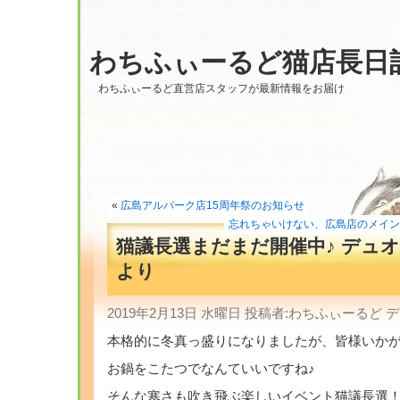
わちふぃーるど猫店長日
わちふぃーるど直営店スタッフが最新情報をお届け
«
広島アルパーク店15周年祭のお知らせ
忘れちゃいけない、広島店のメインイベン
猫議長選まだまだ開催中♪ デュ
より
2019年2月13日 水曜日 投稿者:わちふぃーるど
本格的に冬真っ盛りになりましたが、皆様いか
お鍋をこたつでなんていいですね♪
そんな寒さも吹き飛ぶ楽しいイベント猫議長選