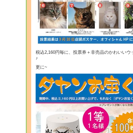
税込2,160円毎に、投票券＋非売品のかわいい
♪
更に~