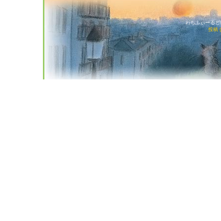
わちふぃーるど猫店
投稿 (