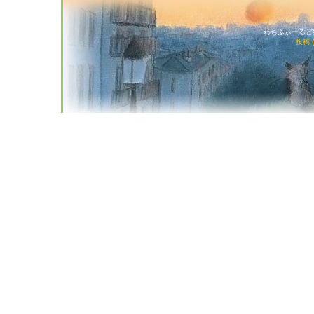
わちふぃーるど猫店
投稿 (