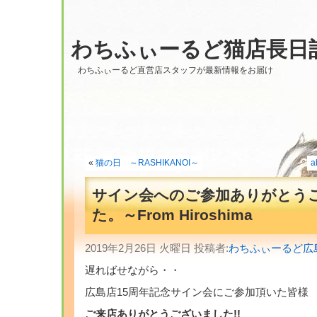
わちふぃーるど猫店長日
わちふぃーるど直営店スタッフが最新情報をお届け
«
猫の日 ～RASHIKANOI～
a
サイン会へのご参加ありがとう
た。～From Hiroshima
2019年2月26日 火曜日 投稿者:
わちふぃーるど広
遅ればせながら・・
広島店15周年記念サイン会にご参加頂いた皆様
ご来店ありがとうございました!!