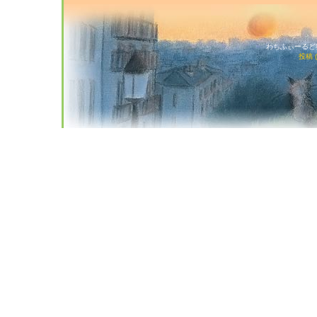
わちふぃーるど猫店
投稿 (