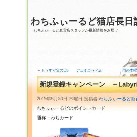
わちふぃーるど猫店長日
わちふぃーるど直営店スタッフが最新情報をお届け
«
もうすぐ父の日♪ デュオこうべ店
雨の木曜パ
新規登録キャンペーン ～Labyri
2019年5月30日 木曜日 投稿者:
わちふぃーるど新
わちふぃーるどのポイントカード
通称：わちカード