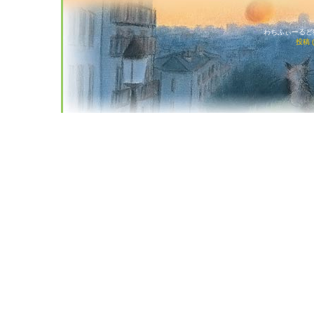
わちふぃーるど猫店
投稿 (