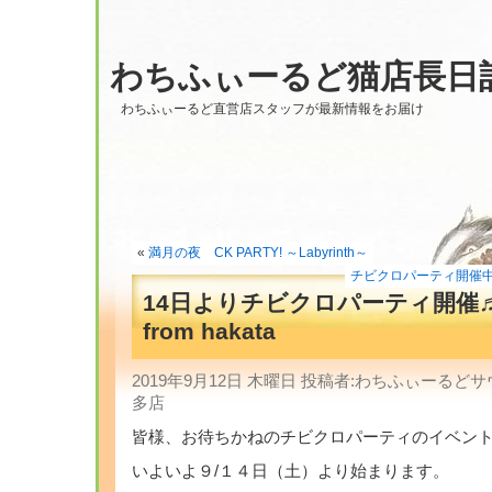
わちふぃーるど猫店長日
わちふぃーるど直営店スタッフが最新情報をお届け
«
満月の夜 CK PARTY! ～Labyrinth～
チビクロパーティ開催
14日よりチビクロパーティ開
from hakata
2019年9月12日 木曜日 投稿者:わちふぃーるど
多店
皆様、お待ちかねのチビクロパーティのイベン
いよいよ９/１４日（土）より始まります。