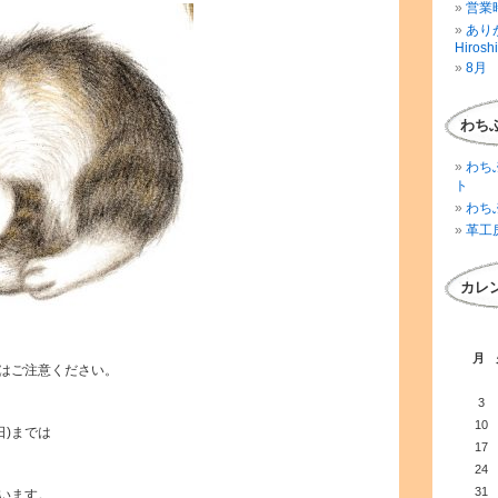
営業時
ありが
Hirosh
8月 
わち
わち
ト
わち
革工
カレ
月
はご注意ください。
3
10
日)までは
17
24
31
います。