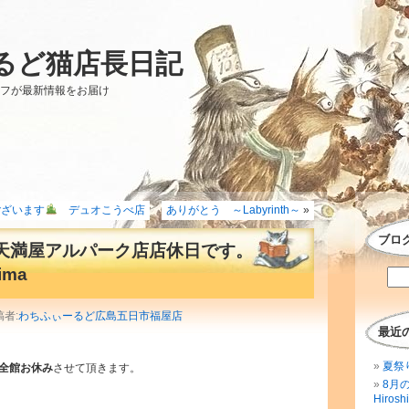
るど猫店長日記
ッフが最新情報をお届け
ございます
デュオこうべ店
ありがとう ～Labyrinth～
»
ブロ
は天満屋アルパーク店店休日です。
ima
稿者:
わちふぃーるど広島五日市福屋店
最近
夏祭
全館お休み
させて頂きます。
8月
Hirosh