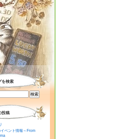
グを検索
の投稿
り
のイベント情報～From
ima