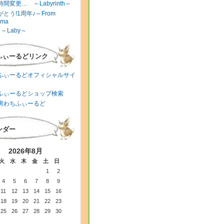
間変更… ～Labyrinth～
とう!1周年♪～From
ima
～Laby～
ふぃーるどリンク
ふぃーるどオフィシャルサイ
ふぃーるどショップ検索
房わちふぃーるど
ンダー
2026年8月
火
水
木
金
土
日
1
2
4
5
6
7
8
9
11
12
13
14
15
16
18
19
20
21
22
23
25
26
27
28
29
30