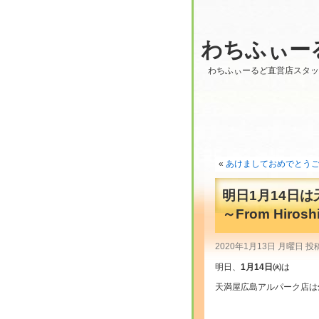
わちふぃー
わちふぃーるど直営店スタ
«
あけましておめでとう
明日1月14日
～From Hirosh
2020年1月13日 月曜日 投
明日、
1月14日㈫
は
天満屋広島アルパーク店は