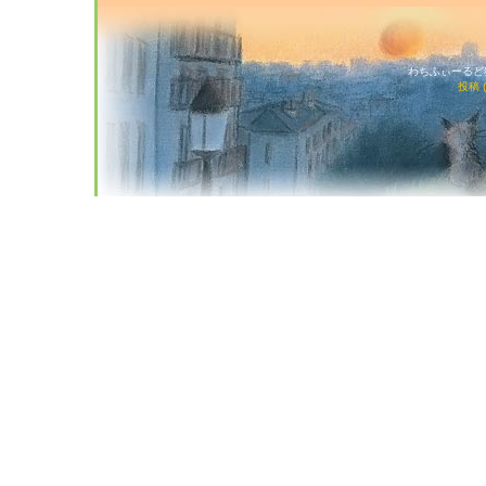
わちふぃーるど猫店
投稿 (