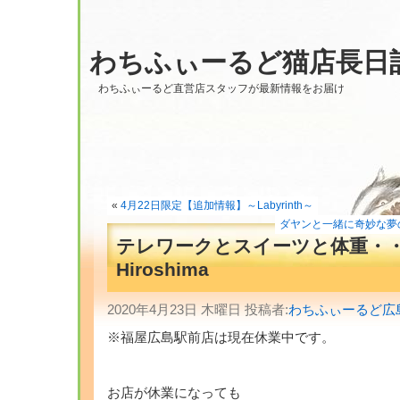
わちふぃーるど猫店長日
わちふぃーるど直営店スタッフが最新情報をお届け
«
4月22日限定【追加情報】～Labyrinth～
ダヤンと一緒に奇妙な夢の世界
テレワークとスイーツと体重・・
Hiroshima
2020年4月23日 木曜日 投稿者:
わちふぃーるど広
※福屋広島駅前店は現在休業中です。
お店が休業になっても