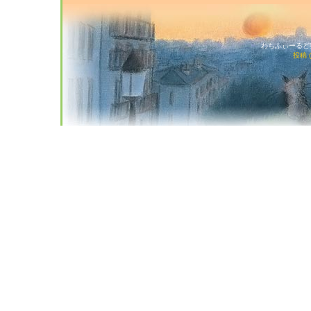
わちふぃーるど猫店
投稿 (