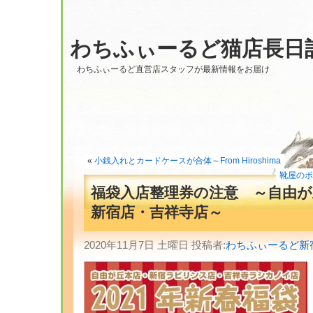
わちふぃーるど猫店長日
わちふぃーるど直営店スタッフが最新情報をお届け
«
小銭入れとカードケースが合体～From Hiroshima
靴屋のポシ
福袋入店整理券の注意 ～自由が
新宿店・吉祥寺店～
2020年11月7日 土曜日 投稿者:
わちふぃーるど新