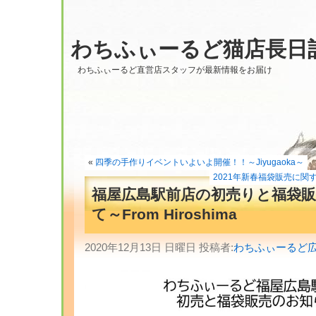
わちふぃーるど猫店長日
わちふぃーるど直営店スタッフが最新情報をお届け
«
四季の手作りイベントいよいよ開催！！～Jiyugaoka～
2021年新春福袋販売に関する
福屋広島駅前店の初売りと福袋
て～From Hiroshima
2020年12月13日 日曜日 投稿者:
わちふぃーるど