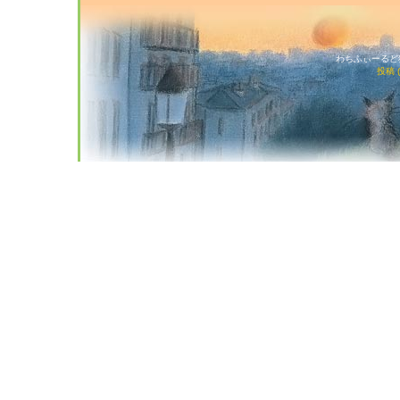
わちふぃーるど猫店
投稿 (