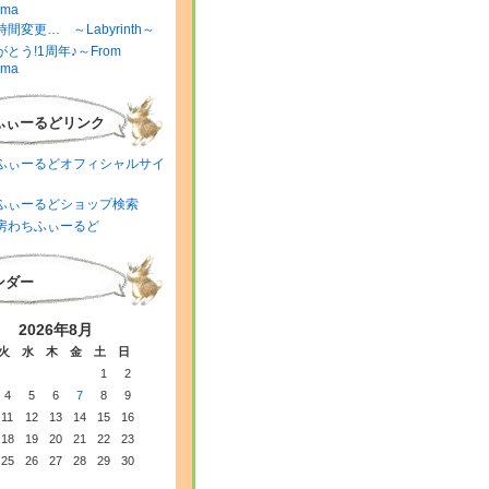
ima
間変更… ～Labyrinth～
とう!1周年♪～From
ima
ふぃーるどリンク
ふぃーるどオフィシャルサイ
ふぃーるどショップ検索
房わちふぃーるど
ンダー
2026年8月
火
水
木
金
土
日
1
2
4
5
6
7
8
9
11
12
13
14
15
16
18
19
20
21
22
23
25
26
27
28
29
30