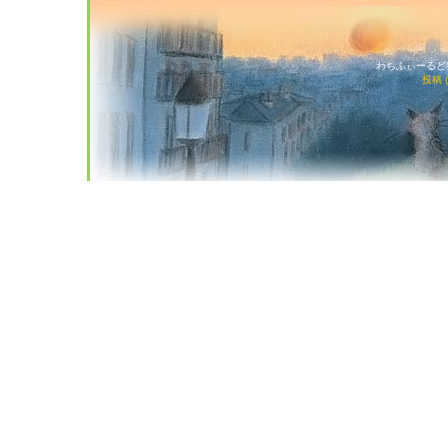
わちふぃーるど猫店
投稿 (