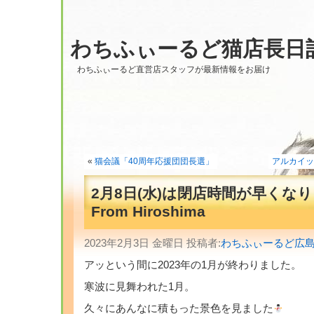
わちふぃーるど猫店長日
わちふぃーるど直営店スタッフが最新情報をお届け
«
猫会議「40周年応援団団長選」
アルカイック
2月8日(水)は閉店時間が早くな
From Hiroshima
2023年2月3日 金曜日 投稿者:
わちふぃーるど広
アッという間に2023年の1月が終わりました。
寒波に見舞われた1月。
久々にあんなに積もった景色を見ました