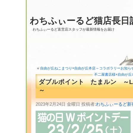
わちふぃーるど猫店長日
わちふぃーるど直営店スタッフが最新情報をお届け
«
自由が丘ねこまつり×自由が丘本店～コラボラリーお知ら
不二屋書店様×自由が丘
ダブルポイント たまルン ～Laby
～
2023年2月24日 金曜日 投稿者:
わちふぃーるど新