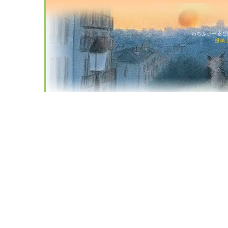
わちふぃーるど猫店
投稿 (