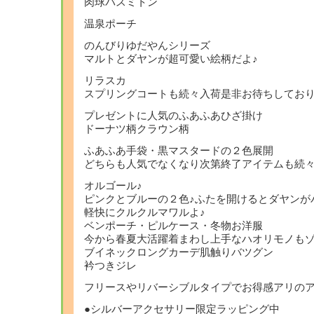
肉球バスミトン
温泉ポーチ
のんびりゆだやんシリーズ
マルトとダヤンが超可愛い絵柄だよ♪
リラスカ
スプリングコートも続々入荷是非お待ちしてお
プレゼントに人気の
ふあふあひざ掛け
ドーナツ柄クラウン柄
ふあふあ手袋・黒マスタードの２色展開
どちらも人気でなくなり次第終了アイテムも続々
オルゴール♪
ピンクとブルーの２色♪ふたを開けるとダヤンが
軽快にクルクルマワルよ♪
ベンポーチ・ピルケース・冬物お洋服
今から春夏大活躍着まわし上手なハオリモノも
ブイネックロングカーデ肌触りバツグン
衿つきジレ
フリースやリバーシブルタイプでお得感アリの
●シルバーアクセサリー限定ラッピング中