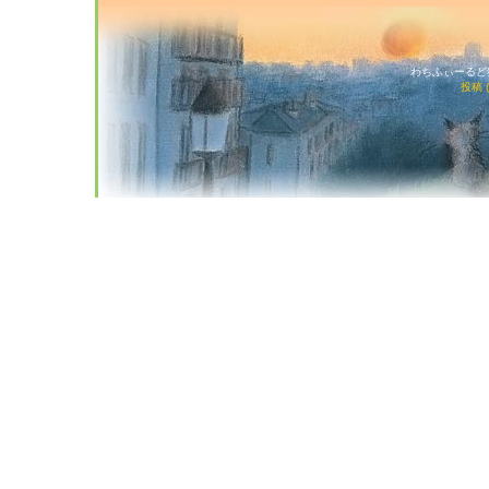
わちふぃーるど猫店
投稿 (