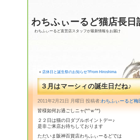
わちふぃーるど猫店長日
わちふぃーるど直営店スタッフが最新情報をお届け
«
店休日と誕生祭のお知らせ?From Hiroshima
３月はマーシィの誕生日だね♪
2011年2月21日 月曜日 投稿者:
わちふぃーるど梅
皆様如何お過ごしニャ(*^ｗ^*)
２２日は猫の日ダブルポイントデー♪
是非ご来店お待ちしております
ただいま阪神百貨店わちふぃーるどでは