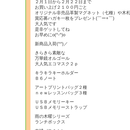
２月１日から２月２２日まで
お買い上げ２１００円ごと
オリジナル非売品革製マグネット（七種）や木
賞応募ハガキ一枚をプレゼント(￣ー+￣)
大人気です
是非ゲットしてね
お早めにo(^-^)o
新商品入荷(^^)／
きらきら素敵な
万華鏡オルゴール
大人気エコマスク２ｐ
キラキラキーホルダー
Ｂ６ノート
アートプリントバッグ２種
ｎｅｗレッスンバッグ３種
ＵＳＢメモリーキー
ＵＳＢメモリーストラップ
雨の木曜シリーズ
ランチボックス