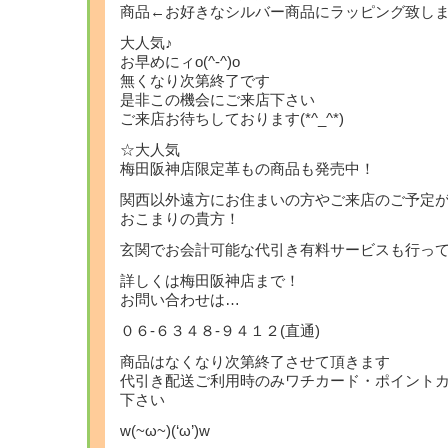
商品←お好きなシルバー商品にラッピング致し
大人気♪
お早めにィo(^-^)o
無くなり次第終了です
是非この機会にご来店下さい
ご来店お待ちしております(*^_^*)
☆大人気
梅田阪神店限定革もの商品も発売中！
関西以外遠方にお住まいの方やご来店のご予定
おこまりの貴方！
玄関でお会計可能な代引き有料サービスも行っ
詳しくは梅田阪神店まで！
お問い合わせは…
０６-６３４８-９４１２(直通)
商品はなくなり次第終了させて頂きます
代引き配送ご利用時のみワチカード・ポイント
下さい
w(~ω~)(‘ω’)w