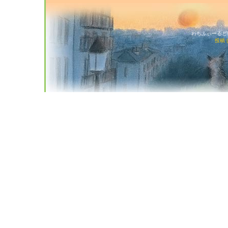
わちふぃーるど猫店
投稿 (