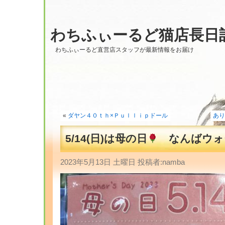
わちふぃーるど猫店長日
わちふぃーるど直営店スタッフが最新情報をお届け
«
ダヤン４０ｔｈ×Ｐｕｌｌｉｐドール
あり
5/14(日)は母の日
なんばウォ
2023年5月13日 土曜日 投稿者:namba