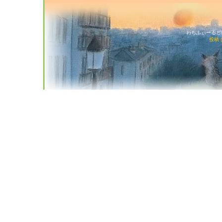
わちふぃーるど猫店
投稿 (