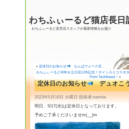
わちふぃーるど猫店長日
わちふぃーるど直営店スタッフが最新情報をお届け
«
定休日のお知らせ
なんばウォーク店
わちふぃーるど40th＆立川店12th記念！サイン入りコラボ
From Tachikawa ~
»
定休日のお知らせ
デュオこ
2023年5月16日 火曜日 投稿者:namba
明日、5/17(水)は定休日となっております。
予めご了承くださいませm(__)m