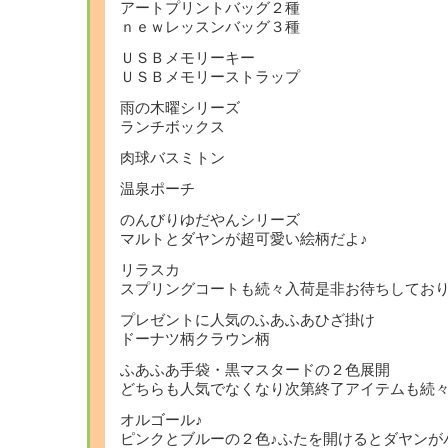
アートプリントバッグ２種
ｎｅｗレッスンバッグ３種
ＵＳＢメモリーキー
ＵＳＢメモリーストラップ
雨の木曜シリーズ
ランチボックス
肉球バスミトン
温泉ポーチ
のんびりゆだやんシリーズ
マルトとダヤンが超可愛い絵柄だよ♪
リラスカ
スプリングコートも続々入荷是非お待ちしてお
プレゼントに人気の
ふあふあひざ掛け
ドーナツ柄クラウン柄
ふあふあ手袋・黒マスタードの２色展開
どちらも人気でなくなり次第終了アイテムも続々
オルゴール♪
ピンクとブルーの２色♪ふたを開けるとダヤンが