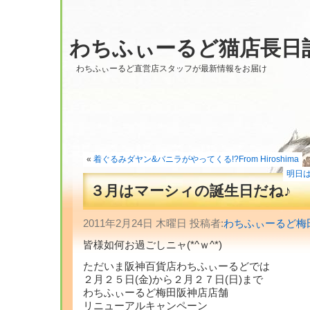
わちふぃーるど猫店長日
わちふぃーるど直営店スタッフが最新情報をお届け
«
着ぐるみダヤン&バニラがやってくる!?From Hiroshima
明日はい
３月はマーシィの誕生日だね♪
2011年2月24日 木曜日 投稿者:
わちふぃーるど梅
皆様如何お過ごしニャ(*^ｗ^*)
ただいま阪神百貨店わちふぃーるどでは
２月２５日(金)から２月２７日(日)まで
わちふぃーるど梅田阪神店店舗
リニューアルキャンペーン