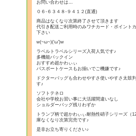
お問い合わせは…
０６-６３４８-９４１２(直通)
商品はなくなり次第終了させて頂きます
代引き配送ご利用時のみワチカード・ポイント
下さい
w(~ω~)(‘ω’)w
ラベルトラベルシリーズ入荷人気です♪
多機能バックイン
おすすめ超かわぃぃ
パスポートケースもお揃いでご機嫌です♪
ドクターバッグも合わせやすさ使いやすさ太鼓
す♪
ソフトテネロ
会社や学校お習い事に大活躍間違いなし
ショルダーバッグ残りわずか
トランプ柄で超かわぃぃ耐熱性硝子シリーズ（1
庫なくなり次第完売です♪
是非お立ち寄りください♪