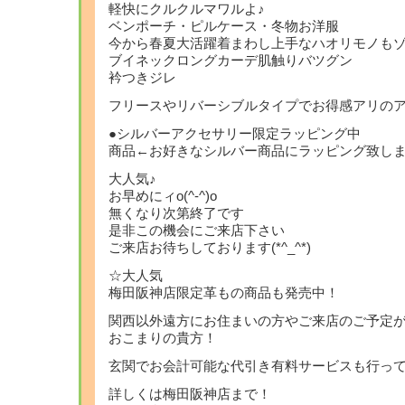
軽快にクルクルマワルよ♪
ベンポーチ・ピルケース・冬物お洋服
今から春夏大活躍着まわし上手なハオリモノも
ブイネックロングカーデ肌触りバツグン
衿つきジレ
フリースやリバーシブルタイプでお得感アリの
●シルバーアクセサリー限定ラッピング中
商品←お好きなシルバー商品にラッピング致し
大人気♪
お早めにィo(^-^)o
無くなり次第終了です
是非この機会にご来店下さい
ご来店お待ちしております(*^_^*)
☆大人気
梅田阪神店限定革もの商品も発売中！
関西以外遠方にお住まいの方やご来店のご予定
おこまりの貴方！
玄関でお会計可能な代引き有料サービスも行っ
詳しくは梅田阪神店まで！