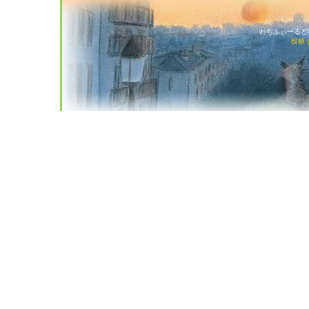
わちふぃーるど猫店
投稿 (