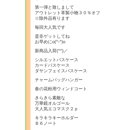
第一弾と致しまして
アウトレット革製小物３０％オフ
☆除外品有ります
毎回大人気です
是非ゲットしてね
お早めにo(^-^)o
新商品入荷(^^)／
シルエットパスケース
カードパスケース
ダヤンフェイスパスケース
チャームバッグハンガー
春の花粉用ウィンドコート
きらきら素敵な
万華鏡オルゴール
大人気エコマスク２ｐ
キラキラキーホルダー
Ｂ６ノート