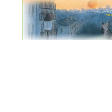
わちふぃーるど猫店
投稿 (