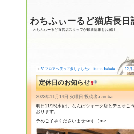
わちふぃーるど猫店長日
わちふぃーるど直営店スタッフが最新情報をお届け
«
B1フロアへ戻って参りました♪ from～hakata
12月
定休日のお知らせ
2023年11月14日 火曜日 投稿者:namba
明日11/15(水)は、なんばウォーク店とデュオ
おります。
予めご了承くださいませ<m(__)m>