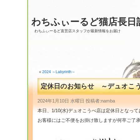
わちふぃーるど猫店長日
わちふぃーるど直営店スタッフが最新情報をお届け
«
2024 ～Labyrinth～
定休日のお知らせ ～デュオこ
2024年1月10日 水曜日 投稿者:namba
本日、1/10(水)デュオこうべ店は定休日となっ
お客様にはご不便をお掛け致しますが何卒ご了承くだ