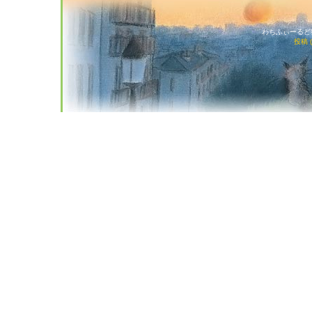
わちふぃーるど猫店
投稿 (