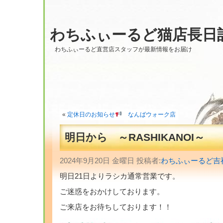
わちふぃーるど猫店長日
わちふぃーるど直営店スタッフが最新情報をお届け
«
定休日のお知らせ
なんばウォーク店
明日から ～RASHIKANOI～
2024年9月20日 金曜日 投稿者:
わちふぃーるど吉
明日21日よりラシカ通常営業です。
ご迷惑をおかけしております。
ご来店をお待ちしております！！