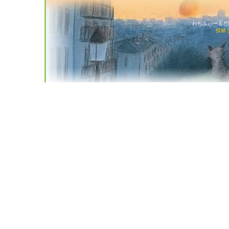
わちふぃーるど猫店
投稿 (