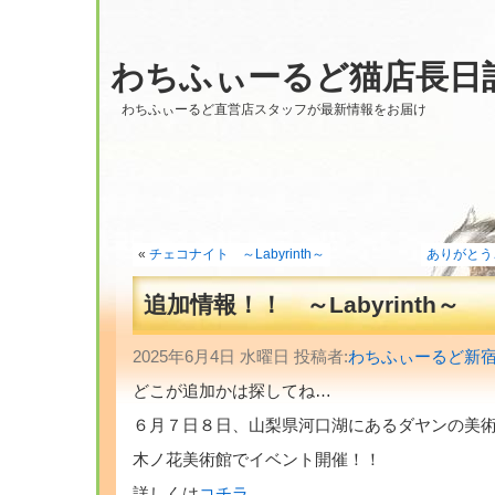
わちふぃーるど猫店長日
わちふぃーるど直営店スタッフが最新情報をお届け
«
チェコナイト ～Labyrinth～
ありがとう
追加情報！！ ～Labyrinth～
2025年6月4日 水曜日 投稿者:
わちふぃーるど新
どこが追加かは探してね…
６月７日８日、山梨県河口湖にあるダヤンの美
木ノ花美術館でイベント開催！！
詳しくは
コチラ