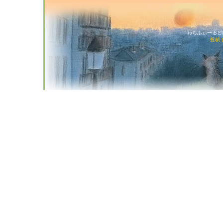
わちふぃーるど猫店
投稿 (