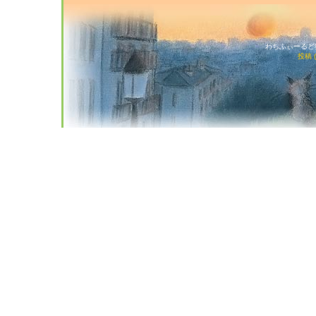
わちふぃーるど猫店
投稿 (