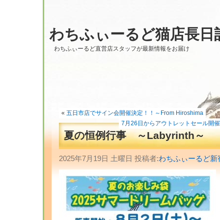
わちふぃーるど猫店長日
わちふぃーるど直営店スタッフが最新情報をお届け
«
五日市店でサイン会開催決定！！～From Hiroshima
7月26日からアウトレットセール開催します
夏の恒例行事 ～Labyrinth～
2025年7月19日 土曜日 投稿者:
わちふぃーるど新