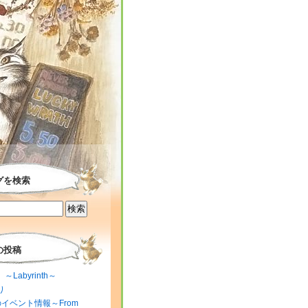
グを検索
の投稿
～Labyrinth～
り
のイベント情報～From