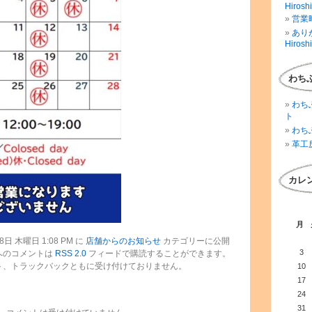
Hirosh
営業時
ありが
Hirosh
わち
わち
ト
わち
革工
カレ
月
日 木曜日 1:08 PM に
店舗からのお知らせ
カテゴリーに公開
3
へのコメントは
RSS 2.0
フィードで購読することができます。
ト、トラックバックともに受け付けておりません。
10
17
24
31