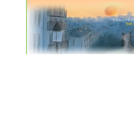
わちふぃーるど猫店
投稿 (