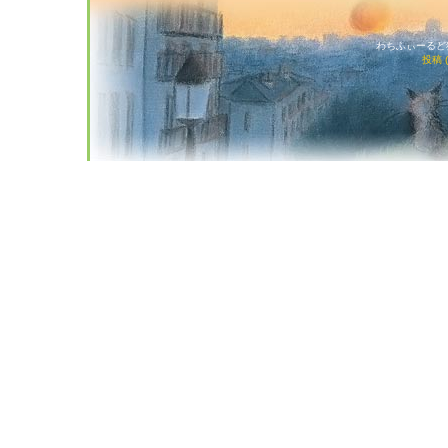
わちふぃーるど猫店
投稿 (