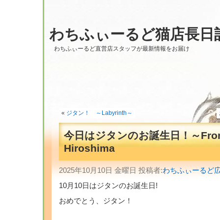
わちふぃーるど猫店長日
わちふぃーるど直営店スタッフが最新情報をお届け
«
ジタン！ ～Labyrinth～
今日はジタンのお誕生日！～Fro
Hiroshima
2025年10月10日 金曜日 投稿者:
わちふぃーるど
10月10日はジタンのお誕生日!
おめでとう、ジタン！