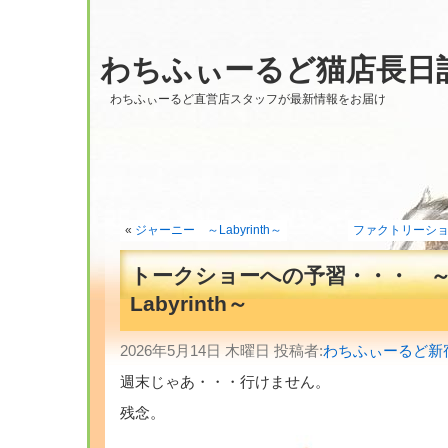
わちふぃーるど猫店長日
わちふぃーるど直営店スタッフが最新情報をお届け
«
ジャーニー ～Labyrinth～
ファクトリーショ
トークショーへの予習・・・ 
Labyrinth～
2026年5月14日 木曜日 投稿者:
わちふぃーるど新
週末じゃあ・・・行けません。
残念。