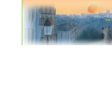
わちふぃーるど猫店
投稿 (