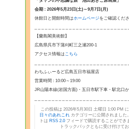
「ダヤンの不思議な旅 池田あきこ原画展」
会期 : 2026年5月23日(土)～9月7日(月)
休館日と開館時間は
ホームページ
をご確認くだ
_ _ _ _ _ _ _ _ _ _ _ _ _ _ _ _ _ _ _ _ _ _ _ _ _ _ _ 
【蘭島閣美術館】
広島県呉市下蒲刈町三之瀬200-1
アクセス情報は
こちら
_ _ _ _ _ _ _ _ _ _ _ _ _ _ _ _ _ _ _ _ _ _ _ _ _ _ _ 
わちふぃーるど広島五日市福屋店
営業時間 : 10:00～19:00
JR山陽本線(岩国方面)・五日市駅下車・駅北口
_ _ _ _ _ _ _ _ _ _ _ _ _ _ _ _ _ _ _ _ _ _ _ _ _ _ _ 
この投稿は 2026年5月30日 土曜日 1:00 PM 
日々のあれこれ
カテゴリーに公開されました。
トは
RSS 2.0
フィードで購読することができま
トラックバックともに受け付けてお