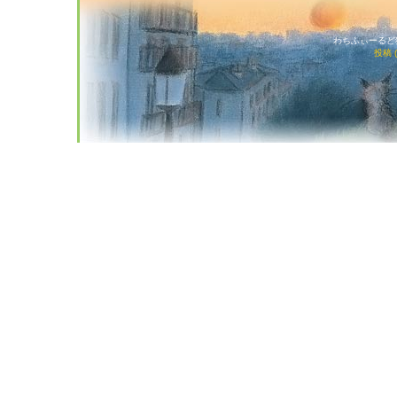
わちふぃーるど猫店
投稿 (