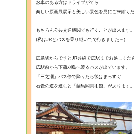
お車のある方はドライブがてら
楽しい原画展展示と美しい景色を見にご来館く
もちろん公共交通機関でも行くことが出来ます
(私はJRとバスを乗り継いでで行きました～)
広島駅からですとJR呉線で広駅までお越しくだ
広駅前から下蒲刈島へ渡るバスが出ています。
「三之瀬」バス停で降りたら後はまっすぐ
石畳の道を進むと「蘭島閣美術館」があります