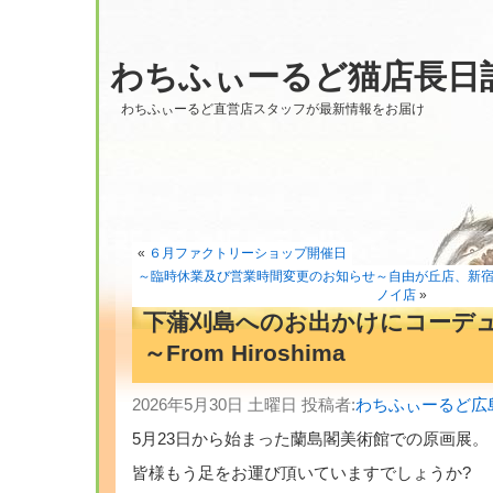
わちふぃーるど猫店長日
わちふぃーるど直営店スタッフが最新情報をお届け
«
６月ファクトリーショップ開催日
～臨時休業及び営業時間変更のお知らせ～自由が丘店、新
ノイ店
»
下蒲刈島へのお出かけにコーデ
～From Hiroshima
2026年5月30日 土曜日 投稿者:
わちふぃーるど広
5月23日から始まった蘭島閣美術館での原画展。
皆様もう足をお運び頂いていますでしょうか?