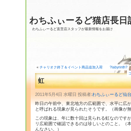
わちふぃーるど猫店長日
わちふぃーるど直営店スタッフが最新情報をお届け
«
チャリオク終了＆イベント商品追加入荷 ?labyrinth?
虹
2011年5月4日 水曜日 投稿者:
わちふぃーるど仙
昨日の午前中、東北地方の広範囲で、水平に広
と呼ばれる現象が見られたそうです。（画像が
この現象は、年に数十回は見られる虹なのです
リ広範囲で確認できるのは珍しいとのこと。（
んなさい。）