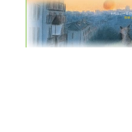
わちふぃーるど猫店
投稿 (