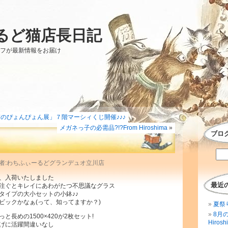
るど猫店長日記
ッフが最新情報をお届け
のぴょんぴょん展」７階マーシィくじ開催♪♪♪
メガネっ子の必需品?!?From Hiroshima
»
ブロ
投稿者:わちふぃーるどグランデュオ立川店
、入荷いたしました
最近
注ぐとキレイにあわがたつ不思議なグラス
タイプの大小セットの小鉢♪♪
ビックかなぁ(って、知ってますか？)
夏祭
8月
長めの1500×420が2枚セット!
Hirosh
げに活躍間違いなし