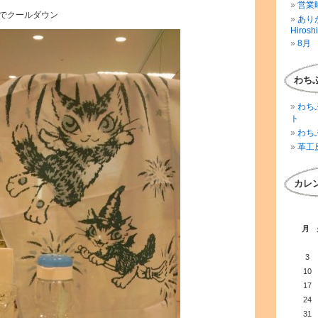
営業時
でクールダウン
ありが
Hirosh
8月 
わち
わち
ト
わち
革工
カレ
月
3
10
17
24
31