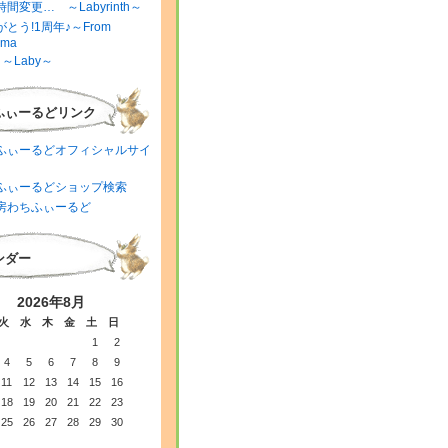
間変更… ～Labyrinth～
とう!1周年♪～From
ima
～Laby～
ふぃーるどリンク
ふぃーるどオフィシャルサイ
ふぃーるどショップ検索
房わちふぃーるど
ンダー
2026年8月
火
水
木
金
土
日
1
2
4
5
6
7
8
9
11
12
13
14
15
16
18
19
20
21
22
23
25
26
27
28
29
30