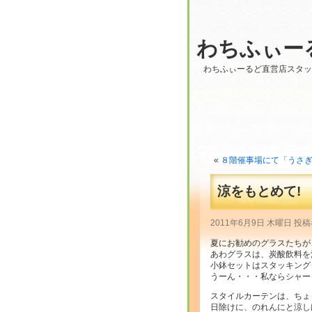
わちふぃー
わちふぃーるど直営店スタ
«
８階催事場にて「うさぎ
涼をもとめて!
2011年6月9日 木曜日 
夏にお勧めのグラスたちが
あわグラスは、炭酸飲料を
小鉢セットはスタッキング
うーん・・・私ならシャー
スタイルカーテンは、ちょっと
日除けに、のれんにと涼し