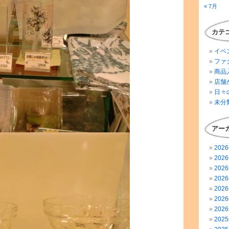
« 7月
カテ
イベ
ファ
商品
店舗
日々
未分
アー
202
202
202
202
202
202
202
202