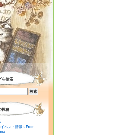
グを検索
の投稿
り
のイベント情報～From
ima