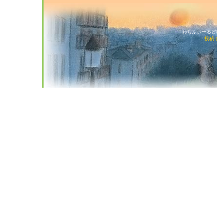
わちふぃーるど猫店
投稿 (