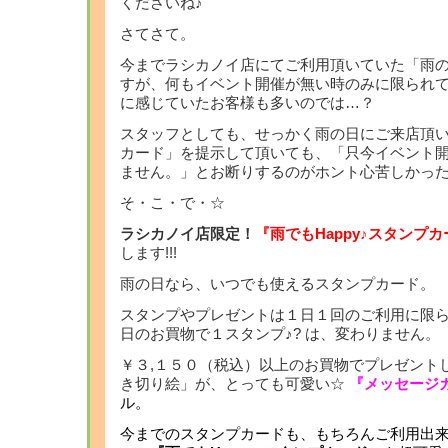
くださいね♪
さてさて。
今までラシカノイ店にてご利用頂いていた「雨
すが、何もイベント開催が無い時のみに限られ
に感じていたお客様も多いのでは…？
スタッフとしても、せっかく雨の日にご来店頂
カード」を提示して頂いても、「只今イベント
ません。」とお断りするのがホント心苦しかったぁ
そ・こ・で・☆
ラシカノイ店限定！
『雨でもHappy♪スタンプ
します!!!
雨の日なら、いつでも使えるスタンプカード。
スタンプやプレゼントは１日１回のご利用に限
日のお買物で１スタンプ♪? は、変わりません。
￥３,１５０（税込）以上のお買物でプレゼント
き切り絵」が、とっても可愛い☆
『メッセージ
ル。
今までのスタンプカードも、もちろんご利用出