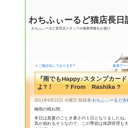
わちふぃーるど猫店長日
わちふぃーるど直営店スタッフが最新情報をお届け
«
ご無沙汰しております?
銀座アー
『雨でもHappy♪スタンプカー
よ?！ ? From Rashika ?
2011年6月21日 火曜日 投稿者:
わちふぃーるど吉
梅雨の晴れ間。
本日は真夏のごとき暑さの１日となりましたね
気が崩れるそうなので、この季節は体調管理も