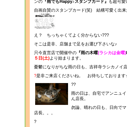
ンの
『雨でもHappy♪スタンプカード』
も超可愛
自画自賛のスタンプカード(笑)
結構可愛く出来
え？ ちっちゃくてよく分からない???
そこは是非、店舗まで足をお運び下さいな♪
只今直営店で開催中の
『雨の木曜
(ラシカは金曜)
５日(土)
より始まり
ます
。
憂鬱になりがちな雨の日も、吉祥寺ラシカノ
?
是非ご来店くださいね。
お待ちしております
?
?
雨の日は、自宅でアンニュイ
ん店長。
勿論、晴れの日も、日向でマ
店長。。。
?