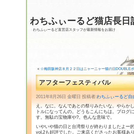
わちふぃーるど猫店長日
わちふぃーるど直営店スタッフが最新情報をお届け
«
☆梅田阪神店８月２２日はニャーニャー猫の日DOUBLEポイン
アフターフェスティバル
2011年8月26日 金曜日 投稿者:
わちふぃーるど自
え。なに。なんであとの祭りみたいな。やらかし
トルになってんの。どうもこんにちは。ブログ
す。無駄の宝物庫や?。色んな意味で。
いやいや猫の日と台湾祭りが終わりましたよー
vol,2も好評でした。ご来店くださったお客様