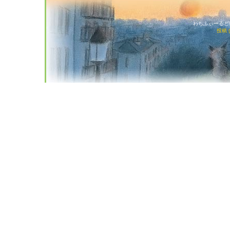
わちふぃーるど猫店
投稿 (