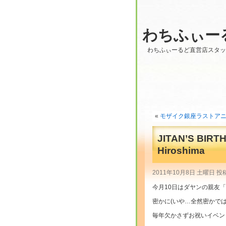
わちふぃー
わちふぃーるど直営店スタ
«
モザイク銀座ラストアニ
JITAN’S BIR
Hiroshima
2011年10月8日 土曜日 投
今月10日はダヤンの親友
密かに(いや…全然密かでは
毎年欠かさずお祝いイベン