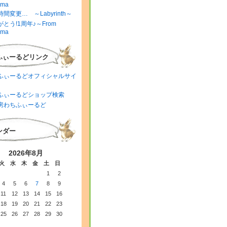
ima
間変更… ～Labyrinth～
とう!1周年♪～From
ima
ふぃーるどリンク
ふぃーるどオフィシャルサイ
ふぃーるどショップ検索
房わちふぃーるど
ンダー
2026年8月
火
水
木
金
土
日
1
2
4
5
6
7
8
9
11
12
13
14
15
16
18
19
20
21
22
23
25
26
27
28
29
30