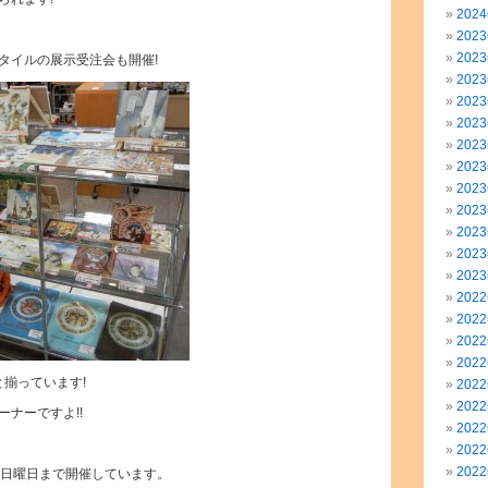
202
202
202
タイルの展示受注会も開催!
202
202
202
202
202
202
202
202
202
202
202
202
202
202
と揃っています!
202
202
ナーですよ!!
202
202
202
日日曜日まで開催しています。