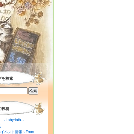
グを検索
の投稿
～Labyrinth～
り
のイベント情報～From