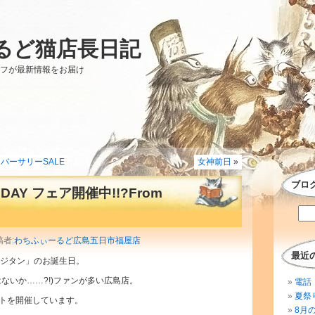
るど猫店長日記
ッフが最新情報をお届け
バーサリーSALE
女神前日
»
ブロ
THDAY フェア開催中!!?From
稿者:
わちふぃーるど広島五日市福屋店
最近
「ジタン」のお誕生日。
ないか……?!)ファンが多い広島店。
電話 
夏祭
トを開催しています。
8月