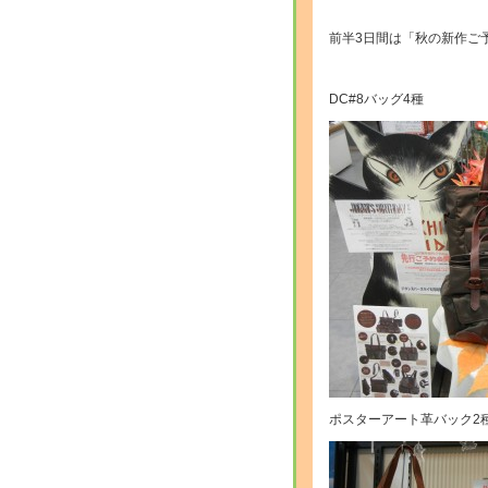
前半3日間は「秋の新作ご
DC#8バッグ4種
ポスターアート革バック2