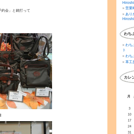
Hirosh
営業時
予約会」と銘打って
ありが
Hirosh
わち
わち
ト
わち
革工
カレ
月
3
10
種
17
24
31