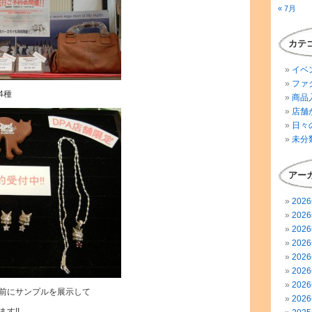
« 7月
カテ
イベ
ファ
4種
商品
店舗
日々
未分
アー
202
202
202
202
202
202
202
前にサンプルを展示して
202
す!!