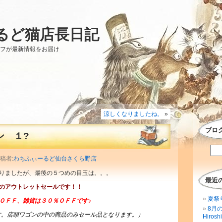
るど猫店長日記
ッフが最新情報をお届け
涼しくなりましたね。
»
ブロ
ン １?
投稿者:
わちふぃーるど仙台さくら野店
りましたが、最後の５つめの目玉は。。。
最近
のアウトレットセールです！！
夏祭
ＯＦＦ、雑貨は３０％ＯＦＦです♪
8月
す。店頭ワゴンの中の商品のみセール品となります。）
Hirosh