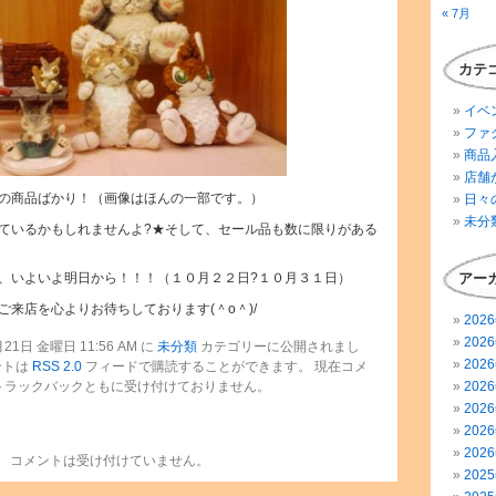
« 7月
カテ
イベ
ファ
商品
店舗
の商品ばかり！（画像はほんの一部です。）
日々
未分
ているかもしれませんよ?★そして、セール品も数に限りがある
、いよいよ明日から！！！（１０月２２日?１０月３１日）
アー
来店を心よりお待ちしております(＾o＾)/
202
202
1日 金曜日 11:56 AM に
未分類
カテゴリーに公開されまし
202
ントは
RSS 2.0
フィードで購読することができます。 現在コメ
トラックバックともに受け付けておりません。
202
202
202
202
コメントは受け付けていません。
202