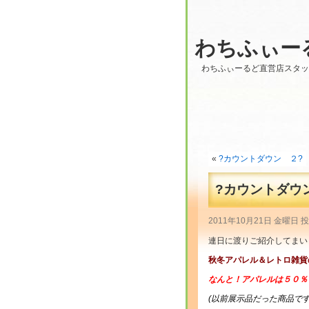
わちふぃー
わちふぃーるど直営店スタ
«
?カウントダウン ２?
?カウントダウ
2011年10月21日 金曜日 
連日に渡りご紹介してまい
秋冬アパレル＆レトロ雑貨
なんと！アパレルは５０％
(以前展示品だった商品で