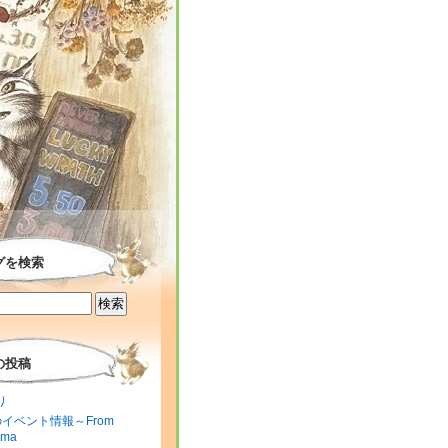
グを検索
の投稿
り
のイベント情報～From
ima