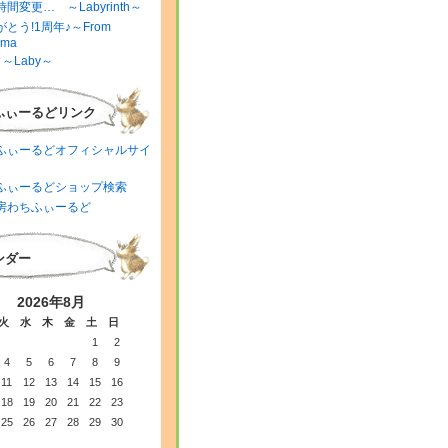
間変更… ～Labyrinth～
とう!1周年♪～From
ima
～Laby～
ふぃーるどリンク
ふぃーるどオフィシャルサイ
ふぃーるどショップ検索
房わちふぃーるど
ンダー
2026年8月
火
水
木
金
土
日
1
2
4
5
6
7
8
9
11
12
13
14
15
16
18
19
20
21
22
23
25
26
27
28
29
30