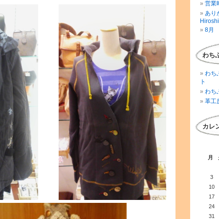
営業時
ありが
Hirosh
8月 
わち
わち
ト
わち
革工
カレ
月
3
10
17
24
31