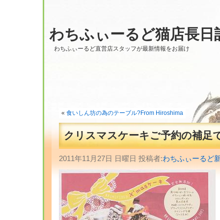
わちふぃーるど猫店長日
わちふぃーるど直営店スタッフが最新情報をお届け
«
食いしん坊の為のテーブル?From Hiroshima
クリスマスケーキご予約の補足
2011年11月27日 日曜日 投稿者:
わちふぃーるど