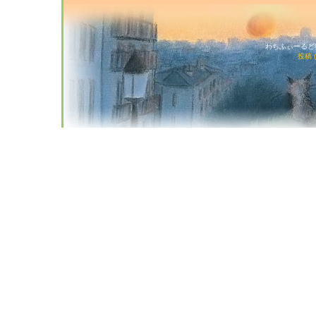
わちふぃーるど猫店
投稿 (