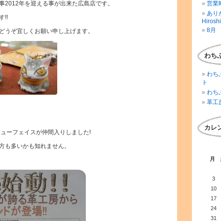
事2012年を迎える事が出来た広島店です。
営業時
ありが
!!
Hirosh
8月 
どうぞ宜しくお願い申し上げます。
わち
わち
ト
わち
革工
カレ
ニューフェイスが仲間入りしました!
方も多いかも知れません。
月
3
10
17
24
31