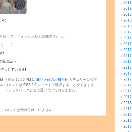
201
201
201
いね!
201
201
201
り続けて、ちょっと息切れ気味ですが……
201
201
な……)
201
す!
201
の広島店へ
201
201
待ちしています!
201
201
 月曜日 12:26 PM に
商品入荷のお知らせ
カテゴリーに公開
へのコメントは
RSS 2.0
フィードで購読することができます。
201
ト、トラックバックともに受け付けておりません。
201
201
201
201
コメントは受け付けていません。
201
201
201