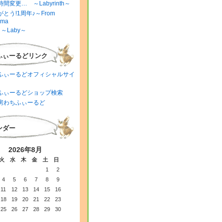
間変更… ～Labyrinth～
とう!1周年♪～From
ima
～Laby～
ふぃーるどリンク
ふぃーるどオフィシャルサイ
ふぃーるどショップ検索
房わちふぃーるど
ンダー
2026年8月
火
水
木
金
土
日
1
2
4
5
6
7
8
9
11
12
13
14
15
16
18
19
20
21
22
23
25
26
27
28
29
30