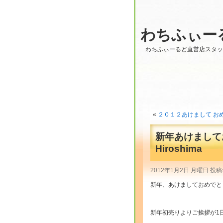
わちふぃー
わちふぃーるど直営店スタ
«
２０１２あけまして おめ
新年あけましてお
Hiroshima
2012年1月2日 月曜日 投稿
新年、あけましておめでと
新年初売りよりご挨拶が1