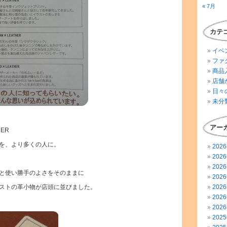
« 7月
カテ
イベ
ファ
商品
店舗
日々
未分
アー
HER
を、より多くの人に。
202
202
202
と使い勝手のよさをそのままに
202
ストの革小物が店頭に並びました。
202
202
202
202