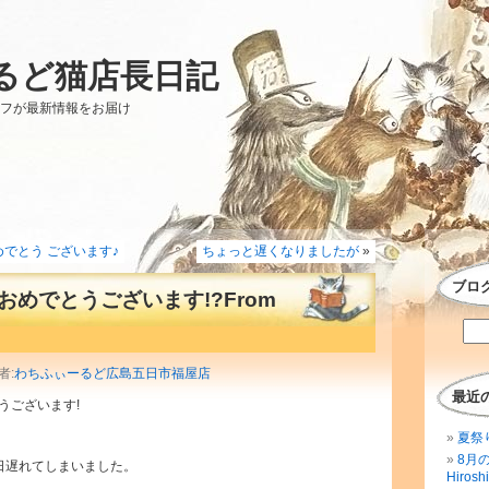
るど猫店長日記
ッフが最新情報をお届け
でとう ございます♪
ちょっと遅くなりましたが
»
ブロ
めでとうございます!?From
者:
わちふぃーるど広島五日市福屋店
最近
うございます!
夏祭
8月
日遅れてしまいました。
Hirosh