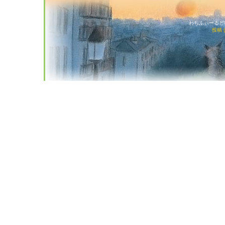
わちふぃーるど猫店
投稿 (