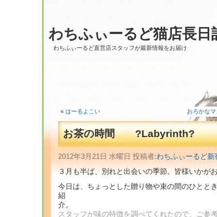
わちふぃーるど猫店長日
わちふぃーるど直営店スタッフが最新情報をお届け
«
はーるよこい
おろかなマス
お茶の時間 ?Labyrinth?
2012年3月21日 水曜日 投稿者:
わちふぃーるど新
３月も半ば、別れと出会いの季節。皆様いかが
今日は、ちょっとした贈り物や束の間のひとと
紹
介
スタッフが味の特徴を調べてくれたので、ご参