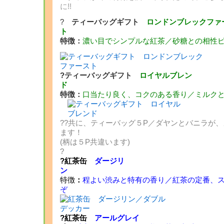
に!!
?
ティーバッグギフト
ロンドンブレックファ
ト
特徴：
濃い目でシンプルな紅茶／砂糖との相性
?ティーバッグギフト
ロイヤルブレン
特徴：
口当たり良く、コクのある香り／ミルク
??共に、ティーバッグ５P／ダヤンとバニラが
ます
(柄は５P共違います)
?
?紅茶缶
ダージリ
ン
特徴
：
程よい渋みと特有の香り／紅茶の定番、
?紅茶缶
アールグレイ