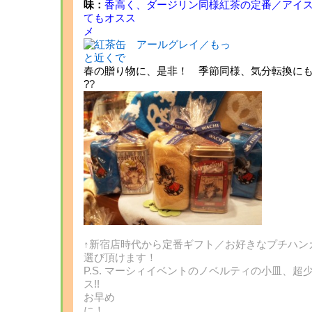
味：
香高く、ダージリン同様紅茶の定番／アイ
てもオスス
春の贈り物に、是非！ 季節同様、気分転換に
?
?
↑新宿店時代から定番ギフト／お好きなプチハン
選び頂けます！
P.S. マーシィイベントのノベルティの小皿、
ス
お早め
に！