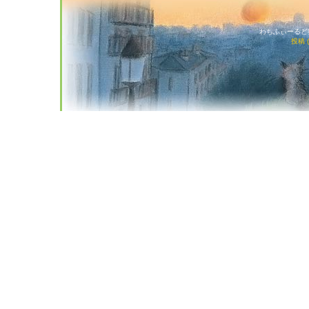
わちふぃーるど猫店
投稿 (