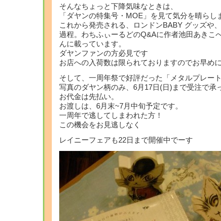
そんなちょっと下降気味なときは、
「ダヤンの特集号・MOE」を見て気分を晴らし
これから発売される、ロンドンBABY グッズや
過程。わちふぃーるどのQ&Aに作者池田あきこへ
んに載っています。
ダヤンファンの方必見です
お店への入荷数は限られておりますのでお早め
そして、一周年祭で好評だった「メタルプレー
写真のダヤン柄のみ、6月17日(日)まで受注で
お代金は先払い。
お渡しは、6月末~7月中旬予定です。
一周年で逃してしまわれた方！
この機会をお見逃しなく
レイニーフェアも22日まで開催中でーす