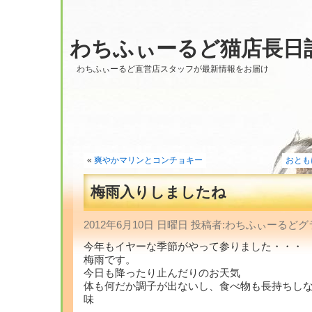
わちふぃーるど猫店長日
わちふぃーるど直営店スタッフが最新情報をお届け
«
爽やかマリンとコンチョキー
おとも
梅雨入りしましたね
2012年6月10日 日曜日 投稿者:わちふぃーる
今年もイヤーな季節がやって参りました・・・
梅雨です。
今日も降ったり止んだりのお天気
体も何だか調子が出ないし、食べ物も長持ちし
味