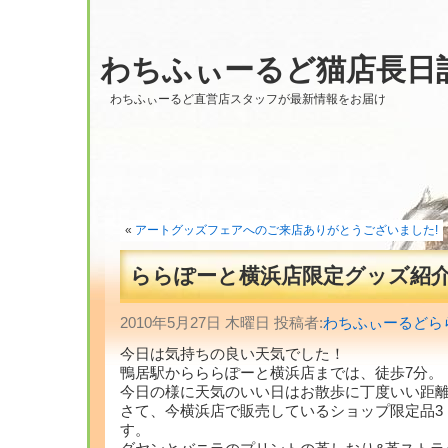
わちふぃーるど猫店長日
わちふぃーるど直営店スタッフが最新情報をお届け
«
アートグッズフェアへのご来店ありがとうございました!
ららぽーと横浜店限定グッズ紹
2010年5月27日 木曜日 投稿者:
わちふぃーるどら
今日は気持ちの良い天気でした！
鴨居駅からららぽーと横浜店までは、徒歩7分。
今日の様に天気のいい日はお散歩に丁度いい距
さて、今横浜店で販売しているショップ限定品3
す。