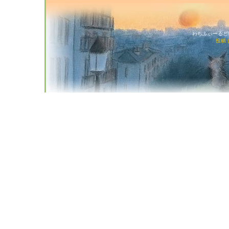
わちふぃーるど猫店
投稿 (