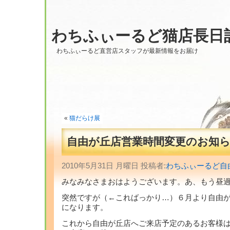
わちふぃーるど猫店長日
わちふぃーるど直営店スタッフが最新情報をお届け
«
猫だらけ展
自由が丘店営業時間変更のお知
2010年5月31日 月曜日 投稿者:
わちふぃーるど自
みなみなさまおはようございます。あ、もう昼
突然ですが（←こればっかり…）６月より自由
になります。
これから自由が丘店へご来店予定のあるお客様