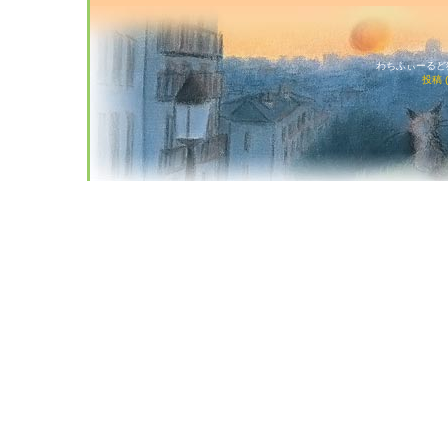
わちふぃーるど猫店
投稿 (