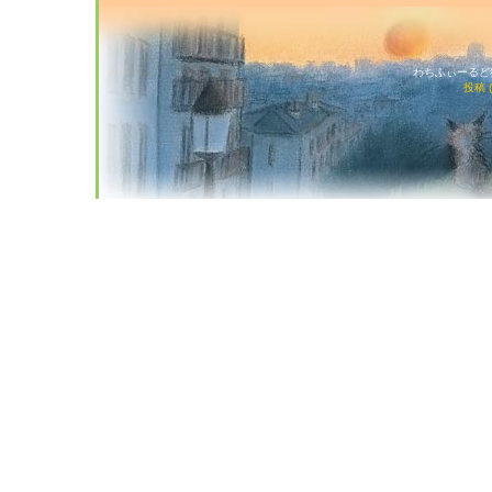
わちふぃーるど猫店
投稿 (