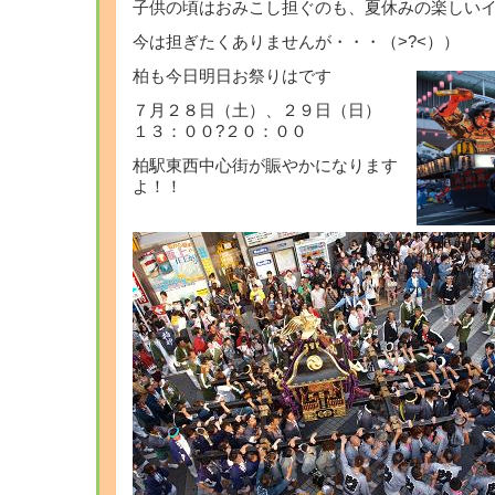
子供の頃はおみこし担ぐのも、夏休みの楽しいイ
今は担ぎたくありませんが・・・（>?<））
柏も今日明日お祭りはです
７月２８日（土）、２９日（日）
１３：００?２０：００
柏駅東西中心街が賑やかになります
よ！！