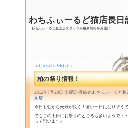
わちふぃーるど猫店長日
わちふぃーるど直営店スタッフが最新情報をお届け
«
じゃんけん大会おまけ
柏の祭り情報！
2012年7月28日 土曜日 投稿者:
わちふぃーるど柏
ル店
今日も朝から天気が良く！暑い一日になりそうで
でもこの土日にお祭りのところも多いようで・・
って思います♪