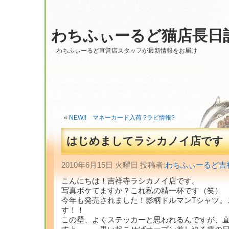
わちふぃーるど猫店長日
わちふぃーるど直営店スタッフが最新情報をお届け
«
NEW!! マネーカード入荷 ?ラビ情報?
はじめましてラシカノイ店です
2010年6月15日 火曜日 投稿者:
わちふぃーるど吉
こんにちは！吉祥寺ラシカノイ店です。
写真ボケてますか？これ私の精一杯です（笑）
今年も発売されました！影柄ドルマンTシャツ。
す！！
この壁、よくステッカーと思われるんですが、