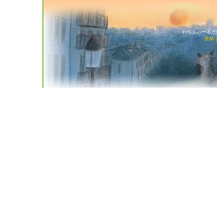
わちふぃーるど猫店
投稿 (