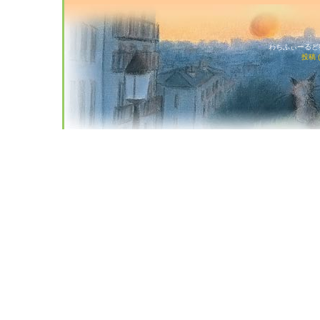
わちふぃーるど猫店
投稿 (