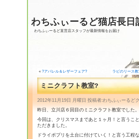
わちふぃーるど猫店長日
わちふぃーるど直営店スタッフが最新情報をお届け
«
?アパレル＆レザーフェア?
ラビのリース教室
ミニクラフト教室?
2012年11月19日 月曜日 投稿者:わちふぃーる
昨日、立川店６回目のミニクラフト教室でした
今回は、クリスマスまであと１ヶ月！と言うこ
ただきました。
ドライポプリを土台に付けていく！と言う工程